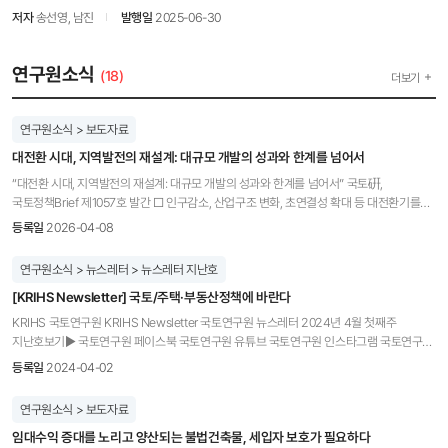
저자
송선영, 남진
발행일
2025-06-30
연구원소식
(18)
더보기
연구원소식 > 보도자료
대전환 시대, 지역발전의 재설계: 대규모 개발의 성과와 한계를 넘어서
“대전환 시대, 지역발전의 재설계: 대규모 개발의 성과와 한계를 넘어서” 국토硏,
국토정책Brief 제1057호 발간 □ 인구감소, 산업구조 변화, 초연결성 확대 등 대전환기를
맞아 과거의 물리적 확장 중심 대규모 개발 방식은 성장의 한계점에 도달함 □ 국토연구원
등록일
2026-04-08
(원장직무대행 김명수) 글로벌개발협력센터 홍사흠 연구위원과 연구진은 국토정책 Brief
제1056호 “대전환 시대, 지역발전의 재설계: 대규모 개발의 성과와 한계를 넘어서”를 통해
연구원소식 > 뉴스레터 > 뉴스레터 지난호
대규모 개발사업이 지역발전에 미치는 영향을 계량모형으로 실증분석 하였다. □
[KRIHS Newsletter] 국토/주택·부동산정책에 바란다
택지개발은 2000년대에 인구·경제효과가 뚜렷했으나 2010년대 이후 전반적으로
약화되었으며, 산업단지는 직접적 고용 창출보다 인적 자본 유입에 의한 매개 효과가 큰
KRIHS 국토연구원 KRIHS Newsletter 국토연구원 뉴스레터 2024년 4월 첫째주
것으로 드러남 □ 공간적 파급효과를 미시적으로 분석한 결과, 개발사업의 인구·고용증가
지난호보기▶ 국토연구원 페이스북 국토연구원 유튜브 국토연구원 인스타그램 국토연구원
효과는 사업지 경계로부터 2km 이내에 집중되며, 5km를 벗어나면 효과가 급격히
블로그 ‘치솟던 서울 아파트 가격을 잠재운 개발 정책 1기 신도시‘ 유튜브 채널[국토 TV]
등록일
2024-04-02
사라지는 국지적 특성을 보임 □ 홍사흠 연구위원과 연구진은 보고서를 통해 향후 새로운
영상 클릭! 단행본 우리 국토정책 시리즈 「첨단교통기술 발전과 국토 변화」기획 발간
지역발전 모델로 다음과 정책방향을 제시하였다. ◦ (택지개발) 신규 택지 중심의 외연
국토연구원에서는 우리 국토정책시리즈 5. 첨단교통기술 발전과 국토 변화를 기획
연구원소식 > 보도자료
확장에서 구도심 정비 및 재생, 토지은행 활용 등을 통한 ‘도심순환형 개발체계’로 전환하며,
발간하였습니다. "자율주행차, 공유교통서비스, 빅데이터, 첨단고속도로, 고속철도,
신규 개발과정에서 ‘수요 적합성 평가’ 등을 도입하여 불필요한 과잉 개발을 관리 ◦
임대수익 증대를 노리고 양산되는 불법건축물, 세입자 보호가 필요하다
도심항공교통(UAM), 원격활동... 첨단교통기술의 발달은 우리 일상생활과 국토에 어떤