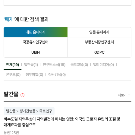
'매개'
에 대한 검색 결과
대표 홈페이지
영문 홈페이지
선
선
택
택
국공유지연구센터
부동산시장연구센터
됨
안
선
선
됨
택
택
UBIN
GDPC
안
안
선
선
됨
됨
택
택
안
안
선택됨
선택안됨
선택안됨
선택안됨
선택안됨
전체(19)
발간물(1)
연구원소식(18)
국토교육(0)
멀티미디어(0)
됨
됨
선택안됨
선택안됨
선택안됨
콘텐츠(0)
첨부파일(0)
직원검색(0)
발간물
(1)
더보기
발간물 > 정기간행물 > 국토연구
비수도권 지역특성이 지역발전에 미치는 영향: 외국인 근로자 유입의 조절 및
매개효과를 중심으로
통권125권