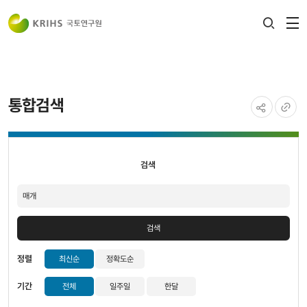
전
검색
열
레이어
열기
통합검색
공유하기
URL
검색
복사
검색
검색
정렬
최신순
정확도순
기간
전체
일주일
한달