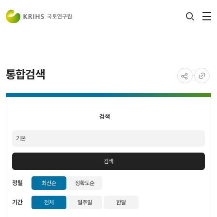
전
검색
열
레이어
열기
통합검색
공유하기
URL
검색
복사
검색
검색
정렬
최신순
정확도순
기간
전체
일주일
한달