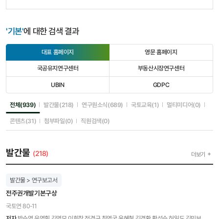
'기본'
에 대한 검색 결과
대표 홈페이지
영문 홈페이지
선
선
택
택
국공유지연구센터
부동산시장연구센터
됨
안
선
선
됨
택
택
UBIN
GDPC
안
안
선
선
됨
됨
택
택
안
안
선택됨
선택안됨
선택안됨
선택안됨
선택안
전체(939)
발간물(218)
연구원소식(689)
국토교육(1)
멀티미디어(0)
됨
됨
선택안됨
선택안됨
선택안됨
콘텐츠(31)
첨부파일(0)
직원검색(0)
발간물
(218)
더보기
발간물 > 연구보고서
전주권개발기본구상
국토연 80-11
저자
박수영,유영휘,김영모,이희창,전경구,최영국,윤혜철,김경환,황성수,허일도,김민보,