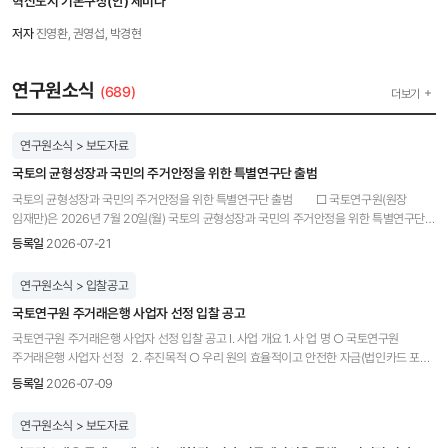
혁신도시 기본구상(안) 세미나
저자
진영환, 권영섭, 박경현
연구원소식
(689)
더보기
연구원소식 > 보도자료
국토의 균형성장과 국민의 주거안정을 위한 특별연구단 출범
국토의 균형성장과 국민의 주거안정을 위한 특별연구단 출범 □ 국토연구원(원장
임재만)은 2026년 7월 20일(월) 국토의 균형성장과 국민의 주거안정을 위한 특별연구단을
출범하였다. 출범에 앞서 임재만 원장은 지속가능한 국가의 성장과 함께“국민의 삶의 질
등록일
2026-07-21
향상을 위해서는 균형성장과 주거안정이 최우선 정책 과제”라고 강조하며 관련 연구의
수행은 물론, 정부 정책을 지원하기 위한 3개 특별연구단 출범의 의미를 설명하였다. □ 3개
연구원소식 > 입찰공고
특별연구단은 임재만 원장이 직접 단장을 맡아 연구원의 전사적 역량을 집중할 것이다. ◦
국토연구원 주거래은행 사업자 선정 입찰 공고
5극3특 균형성장 특별연구단(부단장 박경현 선임연구위원)은 수도권으로 인구, 산업, 고용,
생활서비스가 지속적으로 집중되면서 국토 전반의 불균형 문제가 누적되는 문제를
국토연구원 주거래은행 사업자 선정 입찰 공고 Ⅰ. 사업 개요 1. 사 업 명 ○ 국토연구원
해결하기 위하여, 교통·주거·산업 등과 연계한 국토공간의 재설계 정책을 연구 ◦
주거래은행 사업자 선정 2. 추진목적 ○ 우리 원의 효율적이고 안전한 자금(법인카드 포함)
주택시장정책지원 특별연구단(부단장 전성제 연구위원)은 주택매매시장과
관리 및 금융 편의성 제고를 위해 주거래은행을 선정하고자 함 3. 약정기간 ○ 계약기간 :
등록일
2026-07-09
주택임대차시장이 동시에 불안정해짐에 따라 국민 주거안정을 확보하기 위하여 시장상황
약정일로부터 4년 ○ 데이터 연동관련 시스템 완비 후 서비스(협약) 개시 - 협약대상자 선정
진단, 현장의견 수렴, 공급·금융·세제 등 주요 현안에 대한 정책 방안을 연구한다. ◦
통보 후 최대 3개월 이내 시스템 완비 4. 연구원 현황 ○ 일반현황 - 기관형태 :
연구원소식 > 보도자료
주거기본권 특별연구단(부단장 윤성진 부연구위원)은 주거 문제를 국민 삶의 기반이자 삶의
기타공공기관 - 주 소 : 세종특별자치시 국책연구원로 5 국토연구원 - 재직인원 : 344명
질을 결정하는 본질적·보편적 가치로 접근하기 위하여 주거복지체계, 임대차 보호, 취약계층