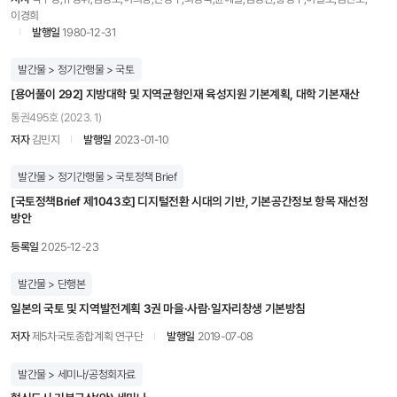
이경희
발행일
1980-12-31
발간물 > 정기간행물 > 국토
[용어풀이 292] 지방대학 및 지역균형인재 육성지원 기본계획, 대학 기본재산
통권495호 (2023. 1)
저자
김민지
발행일
2023-01-10
발간물 > 정기간행물 > 국토정책 Brief
[국토정책Brief 제1043호] 디지털전환 시대의 기반, 기본공간정보 항목 재선정
방안
등록일
2025-12-23
발간물 > 단행본
일본의 국토 및 지역발전계획 3권 마을·사람·일자리창생 기본방침
저자
제5차국토종합계획 연구단
발행일
2019-07-08
발간물 > 세미나/공청회자료