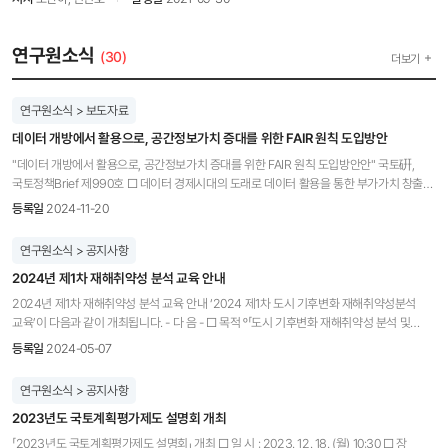
연구원소식
(30)
더보기
연구원소식 > 보도자료
데이터 개방에서 활용으로, 공간정보가치 증대를 위한 FAIR 원칙 도입방안
"데이터 개방에서 활용으로, 공간정보가치 증대를 위한 FAIR 원칙 도입방안안" 국토硏,
국토정책Brief 제990호 □ 데이터 경제시대의 도래로 데이터 활용을 통한 부가가치 창출을
위하여 필요한 데이터를 쉽게 찾고, 다운로드받고, 재가공할 수 있는 ‘FAIR 원칙’이 확산 ◦
등록일
2024-11-20
FAIR 원칙은 데이터의 검색성(Findability), 접근성(Accessibility), 상호운용성
(Interoperability), 재사용성(Reusability)으로 구성된 데이터의 활용성을 평가하는
연구원소식 > 공지사항
프레임워크 □ 국토연구원(원장 심교언) 공간정보정책연구센첱 성혜정 부연구위원과
2024년 제1차 재해취약성 분석 교육 안내
연구진은 국토정책 Brief 제990호“데이터 개방에서 활용으로, 공간정보가치 증대를 위한
FAIR 원칙 도입방안”를 통해 공간데이터 FAIR에 대한 개념 합의를 도출하고 시범평가를
2024년 제1차 재해취약성 분석 교육 안내 ‘2024 제1차 도시 기후변화 재해취약성분석
통해 공간데이터 FAIR 수준 제고를 위한 과제를 도출했다. □ 본 연구를 통해 도출된 과제는
교육’이 다음과 같이 개최됩니다. - 다 음 - □ 목적 ᵒ「도시 기후변화 재해취약성 분석 및
다음과 같다. ◦ (FAIR 원칙의 공간정보정책 도입) 공간정보 공급자 측면이 아닌 수요자
활용에 관한 지침」에 근거하여 관련 공무원 및 기술인을 대상으로 제도 및 지침 설명,
등록일
2024-05-07
측면에서, 수요자가 원하는 공간데이터를 수요자가 필요한 방식으로 제공하도록 FAIR
분석과정 주의사항, 재해 예방형 도시계획 수립방안 교육과 더불어 재해취약성 분석 개선
원칙을 국가공간정보정책에 도입 필요 ◦ (FAIR 진단도구의 개선과 정책활용) FAIR
관련 연구 설명을 진행하고자 함 □ 일시 및 장소 ᵒ 일시 : 온라인 교육 진행 (수강기간:
연구원소식 > 공지사항
진단도구의 지속적인 개선과 함께 공간데이터 제공 담당자와 유통플랫폼 관리 담당자들이
2024. 5. 14. - 2024. 5. 24.) ᵒ URL주소 : https://www.edwith.org/ - 사전신청 접수 시
업무에 활용하기 위한 지침 등 마련 필요 ◦ (공간데이터 FAIR 제고를 위한 개선과제) ①
2023년도 국토계획평가제도 설명회 개최
해당 사이트에 회원가입 한 이메일 주소 송부 요망 □ 참가대상 ᵒ 재해취약성분석 관련 담당
사용자 위주의 메타데이터 항목정비, ② 메타데이터 관리와 적용 규정 준수를 위한 제도적
공무원 및 실무자 □ 교육프로그램 ᵒ 동영상 강의(총 7강) 청취 - 1강: 재해취약성 분석 관련
「2023년도 국토계획평가제도 설명회」 개최 □ 일 시 : 2023. 12. 18. (월) 10:30 □ 장