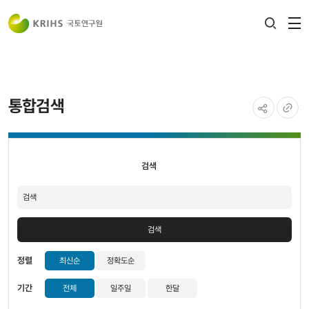
전
검색
열
레이어
열기
통합검색
공유하기
URL
검색
복사
검색
검색
정렬
최신순
정확도순
기간
전체
일주일
한달