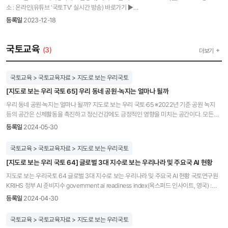
정비, ③ 보안자료에 대한 검색성 및 접근성에 대한 기준 마련, ④ 표준관리·품질관리와
법·제도 및 지침 - 2강: 재해취약성 분석 개념 및 분석과정 주의사항 - 3강: 재해취약성 분석
소 : 온라인(유튜브 '국토TV' 실시간 방송) 바로가기 ▶
연계한 FAIR 관리체계 마련, ⑤ 용어집 작성 및 검색엔진 최적화 지원, ⑥ FAIR 적용
결과의 타당성 검증방법 - 4강: 재해취약성 분석 결과의 활용 - 5강: 재해취약성 분석 검증
https://youtube.com/live/Dl6NwF_uif4 □ 의견수렴 방법 - 국토계획평가 만족도 조사
우수사례 발굴과 사례집 제작 및 담당자 교육 ◦ (국가데이터 정책과 FAIR 평가결과의 연계)
등록일
2023-12-18
프로세싱 - 6강: 도시방재 제도 개선에 따른 방재계획 자문 - 7강: 도시 기후변화
및 수요 조사 : 설명회 당일 온라인 설문조사 예정 - 의견수렴 방법 : 이메일
국가공간정보정책 시행계획 및 집행실적 평가, 공공데이터 및 데이터 기반행정 활성화
재해취약성분석 신규 매뉴얼(폭우) ᵒ 1강 ~ 4강의 각 강의마다 2개의 객관식 퀴즈 제공
(kmh@krihs.re.kr) 질의응답 진행예정 2023년도 국토계획평가제도 설명회 일시 : 2023.
시행계획과 연계하여 실적점검 시 FAIR 평가결과를 활용하도록 관련 기관 협의 및 지침정비
(재도전 가능 퀴즈) ᵒ 동영상 시청 100%, 퀴즈 정답률 100% 시 교육수료 인증 - 동영상
12. 18.(월) 10:30 장소: 온라인(유튜브 '국토TV' 실시간 방송) 모시는 글 국토교통부와
국토교육
(3)
더보기
건너뛰기, 빠른재생 등 불완전 시청 시 교육 불인정 됨에 주의 ᵒ 교육 기간 내 100% 수료 시
국토연구원 국토계획평가센터는 국토계획평가제도 설명, 국토계획 수립사례 소개, 제도
수료 인정 처리되며 5월 중 교육 수료인증서를 공문으로 발송 예정 □ 수강신청 ᵒ 이메일을
운영 및 개선방안에 대한 의견 수렴을 위하여 '2023년 국토계획평가제도 설명회'를
통한 사전접수 - 사전 접수처: 국토연구원 구지영 전문연구원 jiyeonggu@krihs.re.kr -
개최하고자 합니다. 부디 금번 온라인 설명회에 참석하시어 유익한 정보를 얻는 뜻깊은
국토교육 > 국토교육자료 > 지도로 보는 우리국토
사전접수 기간: 2024. 5. 7.(화) - 2024. 5. 10.(금) (4일 간) - 이메일 양식 항목 내용 이메일
자리가 되시기를 바라며, 많은 관심과 참여 부탁드립니다. 2023년 12월 프로그램 진행사회
제목 2024년 제1차 재해취약성 분석 교육 사전신청 이메일 내용 1) edwith 가입 이메일
[지도로 보는 우리 국토 65] 우리 동네 공원·녹지는 얼마나 될까
: 김명한 전문연구원 프로그램 목록 - 시간, 내용 시간 내용 10:30 10:35 개회 및 안내말
주소, 2) 소속, 3) 직급, 4) 성함 ※ 별도의 수강신청 및 검색은 불필요하며, 사전 신청 시
사회자 10:35~ 11:05 국토계획평가제도 설명 홍사흠 국토연구원 연구위원 11:05 11:10 폐회
우리 동네 공원·녹지는 얼마나 될까? 지도로 보는 우리 국토·65 ※2022년 기준 공원 녹지
접수된 이메일로 교육 승인예정(5월 13일(월) 교육 승인여부 확인 가능) ※ 만약 사전접수
사회자 유튜브 방송 접속 및 의견수렴 방법 웹 또는 모바일웹으로 유튜브(YouTube) 접속 후
등의 공간은 신체활동을 촉진하고 정신건강에도 긍정적인 영향을 미치는 공간이다. 모든
기간 이후에 접수하신 경우에는 정상적 수강에 불편이 발생할 수 있습니다. □ 문의처 ᵒ 총괄
'국토TV' 검색 국토계획평가 만족도 조사 및 수요조사 : 설명회 당일 온라인 설문조사 예정
계층의 사람들이 도시의 자원과 기회를 공평하게 이용할 수 있는 기회를 제공하므로
등록일
2024-05-30
책임: 국토연구원 한우석 연구위원(044-960-0282) ᵒ edwith 이용 및 수료 관련:
의견수렴 방법 : 이메일(kmh@krihs.re.kr) 질의응답 진행예정 문의처 : 국토연구원
취약계층을 위한 사회적 포용의 관점에서 중요하다. 특히 취약계층은 건강한 생활환경에
국토연구원 구지영 전문연구원(044-960-0675)
국토계획평가센터 김명한 전문연구원(Tel. 044-960-0149) 주최 : 국토교통부 주관 :
대한 접근이 제한적이고, 환경 변화의 부정적인 영향을 가장 많이 받기 때문에 질 높은
국토교육 > 국토교육자료 > 지도로 보는 우리국토
국토연구원
공원과 녹지 공간은 취약계층의 삶의 질 향상에도 기여할 수 있다. 도시공원에 포함된
[지도로 보는 우리 국토 64] 글로벌 3대 지수로 보는 우리나라 및 주요국 AI 현황
자연경관과 공원시설(운동·휴게시설 등)이 제공하는 공원 서비스 역시 도시민의 삶의 질을
결정하는 중요한 요소이다. 2022년 1인당 도시공원 면적은 12.3㎡로 매년 꾸준히
지도로 보는 우리국토 64 글로벌 3대 지수로 보는 우리나라 및 주요국 AI 현황 국토연구원
증가추세를 보여주고 있다. 광역지자체 중 1인당 도시공원 면적은 세종이 약 63.3㎡로 가장
KRIHS 정부 AI 준비지수 government ai readiness index(옥스퍼드 인사이트, 영국) :
크고, 서울이 약 4.7㎡으로 가장 작았다. 지역별 공원·녹지 비율 전국지도 (단위 : %) 서울 -
공공서비스 제공 측면에서 각국의 AI를 활용준비정도평가, 정부정책 거버넌스 기술 성숙도
등록일
2024-04-30
10~15%, 인천 및 서울 주변 경기지역 1~5%, 세종 - 5~10%, 광주 5~10%, 부산 5~10% 등
인적 자원 인프라 데이터 가용성 등에 대한 종합적인 평가로 다른 지표에 비해 인프라와
수도권, 세종, 광주, 부산시와 주변이 대체로 진한색으로 표시됨 지역별 1인당 도시공원 면적
정부 정책에 대한 가중치가 높은편임. 글로벌 AI 지수 THE GLOBAL AI INDEX(토터스
국토교육 > 국토교육자료 > 지도로 보는 우리국토
(단위 : ㎡) 서울 12.3㎡, 세종 63.3㎡로 대체로 수도권은 연한녹색(11.6~23.8, 11.6이하)
미디어,영국) : 각국의 AI역량을 평가하고, 분야별 트렌드를 분석하여 AI로 인한 사회 변화에