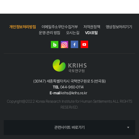
연구부문과 특히 사업화 부문은 보완이 필요 ai 지수(글로벌 ai 활동성 순위, 2021년) 미국
지방자치단체, 공공기관이 법령 등에서 정하는 목적을 위하여 생성 또는 취득하여 관리하고
(연구개발 부문:11, 경제부문:18) 중국(연구개발 부문:10 , 경제부문:14) 인도(연구개발
있는 데이터베이스, 전자화된 파일 등 광(光) 또는 전자적 방식으로 처리된 공공데이터를
부문:2 , 경제부문:8) 영국(연구개발 부문:2.5 , 경제부문:4.5) 캐나다(연구개발 부문:1.4 ,
민간에 제공함으로써, 민간 활용을 통한 신규 비즈니스와 일자리 창출, 국민 편익을
경제부문:4.3) 한국(연구개발 부문:1.5 , 경제부문:4.1) 독일(연구개발 부문:2 , 경제부문:4)
향상하기 위한 제도 (공공데이터의 제공 및 이용 활성화에 관한 법률)</li> </ul> </div>
오스트레일리아(연구개발 부문:2 , 경제부문:3.5) 이스라엘(연구개발 부문:1 , 경제부문:3)
개인정보처리방침
이메일주소무단수집거부
저작권정책
영상정보처리기기
</div> <div class="group"> <div class="title_box"><p>신청방법</p></div> <div
싱가포르(연구개발 부문:1 , 경제부문:2.5) 이탈리아(연구개발 부문:1.5 , 경제부문:2)
운영·관리 방침
오시는길
VDI포털
class="cont_box"> <p>신청인은 공공데이터 포털(www.data.go.kr)에서 원하는
네덜란드(연구개발 부문:0.5 , 경제부문:2) 일본(연구개발 부문:2 , 경제부문:)2,2 스웨덴
공공데이터의 제공여부를 검색·확인하고, 제공하지 않는 경우에 한하여 소관 공공기관의 장
(연구개발 부문:0.4 , 경제부문:1.5) 스페인(연구개발 부문:1 , 경제부문:1.4) 프랑스(연구개발
네이버
인스타그램
또는 공공데이터 활용지원 센터에 「공공데이터 제공 신청서」를 제출</p> </div> </div>
부문:0.8 , 경제부문:1.4) 스위스(연구개발 부문:1 , 경제부문:1.4) 아일랜드(연구개발 부문:1 ,
블로그
<div class="group"> <div class="title_box"><p>대상정보</p></div> <div
페이스북
유튜브
경제부문:1.3) 브라질(연구개발 부문:0.5 , 경제부문:1.2) 포르투칼(연구개발 부문:0.2 ,
class="cont_box"> <ul class="bul2"> <li>데이터베이스, 전자화된 파일 등 공공기관이
경제부문:1) 자료 : stanford institute for human-centered artificial intelligence.
법령 등에서 정하는 목적을 위하여 생성 또는 취득하여 관리하고 있는 광(光) 또는 전자적
https://aiindex.stanford.eud/vibrancy(2024년 4월 1일 검색) 참고문헌 김규리. 2022.
방식으로 처리된 자료 또는 정보 </li> <li>신청대상에서 제외되는 비공개 대상정보(법
글로벌 3대 AI 지수가 본 AI 발전 핵심요소 THE AI REPORT 2022-10.
제17조) <ul class="bul4 bg_type1 pd_2 mgt_1"> <li><span>1.</span>「공공기관의
한국지능정보사회진흥원. 이현진 2023 2023년 인공지능 글로벌 트렌드 한국수출입은행
정보공개에 관한 법률」 제9조에 따른 비공개 대상정보</li> <li><span>2.
(30147) 세종특별자치시 국책연구원로 5 (반곡동)
OXFORD INSIGHTS. HTTPS://OXFORDINSIUGHTS.COM/AI-READINESS/AI-
</span>「저작권법」 및 그 밖의 다른 법령에서 보호하고 있는 제3자의 권리가 포함된
TEL
044-960-0114
READINESS-INDEX (2024년 4월 1일 검색) TORTOISE MEDIA.
것으로 해당 법령에 따른 정당한이용허락을 받지 아니한 정보</li> </ul> </li> </ul>
E-mail
krihs@krihs.re.kr
HTTPS://WWW.TORTOISEMEDIA.COM/INTELLIGENCE/GLOBAL-AI (2024년 4월
</div> </div> </div> <h3 class="title1 mt50">담당자 안내</h3> <jsp:include
1일 검색).
Copyright@2022 Korea Research Institute for Human Settlements ALL RIGHTS
page="/manager/html/list.es"> <jsp:param name="infoManager"
RESERVED.
value="공공데이터제공책임관" /> <jsp:param name="org_cd" value="1000072" />
<jsp:param name="seq" value="695" /> </jsp:include> <jsp:include
page="/manager/html/list.es"> <jsp:param name="infoManager"
관련사이트 바로가기
value="공공데이터제공 실무담당자" /> <jsp:param name="org_cd"
value="1000072" /> <jsp:param name="seq" value="5111" /> </jsp:include> <%--