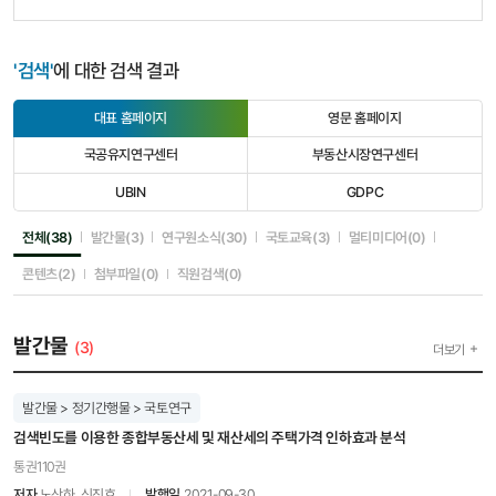
'검색'
에 대한 검색 결과
대표 홈페이지
영문 홈페이지
선
선
택
택
국공유지연구센터
부동산시장연구센터
됨
안
선
선
됨
택
택
UBIN
GDPC
안
안
선
선
됨
됨
택
택
안
안
선택됨
선택안됨
선택안됨
선택안됨
선택안됨
전체(38)
발간물(3)
연구원소식(30)
국토교육(3)
멀티미디어(0)
됨
됨
선택안됨
선택안됨
선택안됨
콘텐츠(2)
첨부파일(0)
직원검색(0)
발간물
(3)
더보기
발간물 > 정기간행물 > 국토연구
검색빈도를 이용한 종합부동산세 및 재산세의 주택가격 인하효과 분석
통권110권
저자
노산하, 신진호
발행일
2021-09-30